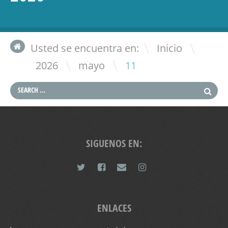
\
Usted se encuentra en:
Inicio
\
\
2026
mayo
11
SIGUENOS EN:
ENLACES